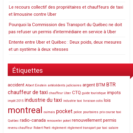
Le recours collectif des propriétaires et chauffeurs de taxi
et limousine contre Uber
Pourquoi la Commission des Transport du Québec ne doit
pas refuser un permis d’intermédiaire en service à Uber
Entente entre Uber et Québec : Deux poids, deux mesures
et un système à deux vitesses
Étiquettes
BTR
accident
argent
BTM
Albert Einstein
antécédents judiciaires
chauffeur de taxi
CTQ
impots
chauffeur Uber
guide touristique
industrie du taxi
lois
impôt 2015
industrie taxi
livraison colis
montreal
pocket
ouimais
police
pourboires
prix course taxi
radio-canada
renouvellement permis
Québec
renouveler poket
revenu chauffeur
Robert Poeti
règlement
règlement transport par taxi
salaire