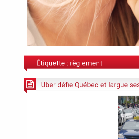
Étiquette :
règlement
Uber défie Québec et largue se