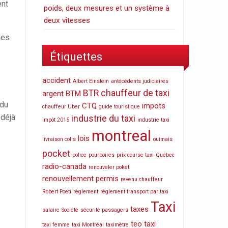
ent
poids, deux mesures et un système à
deux vitesses
des
Étiquettes
accident
Albert Einstein
antécédents judiciaires
BTR
chauffeur de taxi
argent
BTM
 du
CTQ
impots
chauffeur Uber
guide touristique
 déjà
industrie du taxi
impôt 2015
industrie taxi
montreal
lois
livraison colis
ouimais
pocket
police
pourboires
prix course taxi
Québec
radio-canada
renouveler poket
renouvellement permis
revenu chauffeur
Robert Poeti
règlement
règlement transport par taxi
Taxi
taxes
salaire
Société
sécurité passagers
teo taxi
taxi femme
taxi Montréal
taximètre