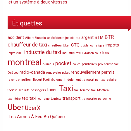
et un système à deux vitesses
Étiquettes
BTR
accident
argent
BTM
Albert Einstein
antécédents judiciaires
chauffeur de taxi
CTQ
impots
chauffeur Uber
guide touristique
industrie du taxi
lois
impôt 2015
industrie taxi
livraison colis
montreal
pocket
ouimais
police
pourboires
prix course taxi
radio-canada
renouvellement permis
Québec
renouveler poket
revenu chauffeur
Robert Poeti
règlement
règlement transport par taxi
salaire
Taxi
taxes
Société
sécurité passagers
taxi femme
taxi Montréal
teo taxi
transport
taximètre
tourisme
touriste
transporter personne
Uber
UberX
Les Armes À Feu Au Québec