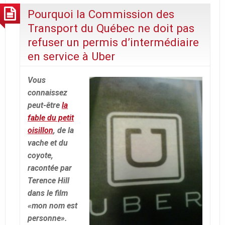
Pourquoi la Commission des
Transport du Québec ne doit pas
refuser un permis d’intermédiaire
en service à Uber
Vous
connaissez
peut-être
la
fable du petit
oisillon
, de la
vache et du
coyote,
racontée par
Terence Hill
dans le film
«mon nom est
personne».