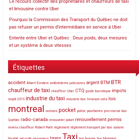
Le recours collectif des propriétaires et chauffeurs de taxi
et limousine contre Uber
Pourquoi la Commission des Transport du Québec ne doit
pas refuser un permis d’intermédiaire en service à Uber
Entente entre Uber et Québec : Deux poids, deux mesures
et un système à deux vitesses
Étiquettes
BTR
accident
argent
BTM
Albert Einstein
antécédents judiciaires
chauffeur de taxi
CTQ
impots
chauffeur Uber
guide touristique
industrie du taxi
lois
impôt 2015
industrie taxi
livraison colis
montreal
pocket
ouimais
police
pourboires
prix course taxi
radio-canada
renouvellement permis
Québec
renouveler poket
revenu chauffeur
Robert Poeti
règlement
règlement transport par taxi
salaire
Taxi
taxes
Société
sécurité passagers
taxi femme
taxi Montréal