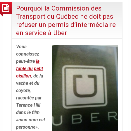
Pourquoi la Commission des
Transport du Québec ne doit pas
refuser un permis d’intermédiaire
en service à Uber
Vous
connaissez
peut-être
la
fable du petit
oisillon
, de la
vache et du
coyote,
racontée par
Terence Hill
dans le film
«mon nom est
personne».