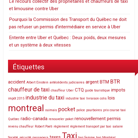
Le recours collectif des propriétaires et chauffeurs de taxi
et limousine contre Uber
Pourquoi la Commission des Transport du Québec ne doit
pas refuser un permis d’intermédiaire en service à Uber
Entente entre Uber et Québec : Deux poids, deux mesures
et un système à deux vitesses
Étiquettes
BTR
accident
argent
BTM
Albert Einstein
antécédents judiciaires
chauffeur de taxi
CTQ
impots
chauffeur Uber
guide touristique
industrie du taxi
lois
impôt 2015
industrie taxi
livraison colis
montreal
pocket
ouimais
police
pourboires
prix course taxi
radio-canada
renouvellement permis
Québec
renouveler poket
revenu chauffeur
Robert Poeti
règlement
règlement transport par taxi
salaire
Taxi
taxes
Société
sécurité passagers
taxi femme
taxi Montréal