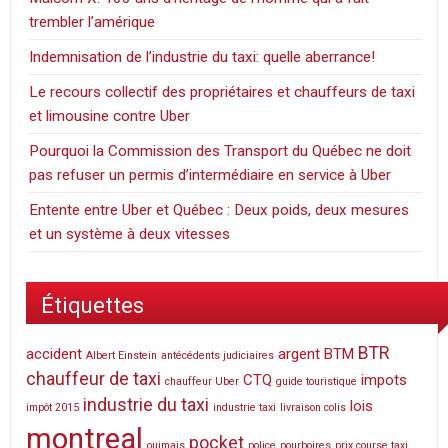
trembler l’amérique
Indemnisation de l’industrie du taxi: quelle aberrance!
Le recours collectif des propriétaires et chauffeurs de taxi
et limousine contre Uber
Pourquoi la Commission des Transport du Québec ne doit
pas refuser un permis d’intermédiaire en service à Uber
Entente entre Uber et Québec : Deux poids, deux mesures
et un système à deux vitesses
Étiquettes
BTR
accident
argent
BTM
Albert Einstein
antécédents judiciaires
chauffeur de taxi
CTQ
impots
chauffeur Uber
guide touristique
industrie du taxi
lois
impôt 2015
industrie taxi
livraison colis
montreal
pocket
ouimais
police
pourboires
prix course taxi