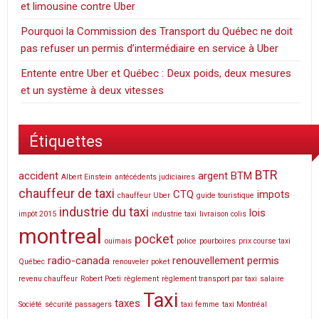
et limousine contre Uber
Pourquoi la Commission des Transport du Québec ne doit
pas refuser un permis d’intermédiaire en service à Uber
Entente entre Uber et Québec : Deux poids, deux mesures
et un système à deux vitesses
Étiquettes
BTR
accident
argent
BTM
Albert Einstein
antécédents judiciaires
chauffeur de taxi
CTQ
impots
chauffeur Uber
guide touristique
industrie du taxi
lois
impôt 2015
industrie taxi
livraison colis
montreal
pocket
ouimais
police
pourboires
prix course taxi
radio-canada
renouvellement permis
Québec
renouveler poket
revenu chauffeur
Robert Poeti
règlement
règlement transport par taxi
salaire
Taxi
taxes
Société
sécurité passagers
taxi femme
taxi Montréal