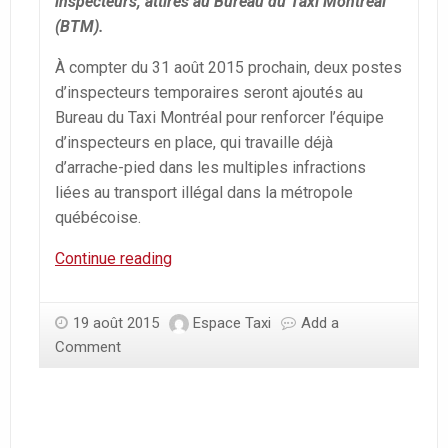
inspecteurs, attirés au Bureau du Taxi Montréal
(BTM).
À compter du 31 août 2015 prochain, deux postes
d’inspecteurs temporaires seront ajoutés au
Bureau du Taxi Montréal pour renforcer l’équipe
d’inspecteurs en place, qui travaille déjà
d’arrache-pied dans les multiples infractions
liées au transport illégal dans la métropole
québécoise.
Des
Continue reading
inspecteurs
pour
19 août 2015
Espace Taxi
Add a
contrer
Comment
le
transport
illégal
à