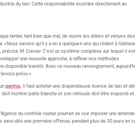
ndustrie du taxi. Cette responsabilité incombe directement au
ique tenter, tant bien que mal, de suivre les allées et venues des
. «Nous savons qu’il y a en a quelques-uns qui rôdent à Gatinea
e, précise M. Crevier. C’est un système complexe sur lequel il es
évelopper une nouvelle approche, à raffiner nos méthodes
être disponible bientôt. Avec ce nouveau renseignement, aujourd’hu
’avions prévu.»
 un
permis
. Il faut acheter une dispendieuse licence de taxi et dé
 doit montrer patte blanche et son véhicule doit être inspecté et
 l’Agence du contrôle routier pourrait se voir imposer une amende
re saisi dès une première offense, pendant plus de 30 jours en c