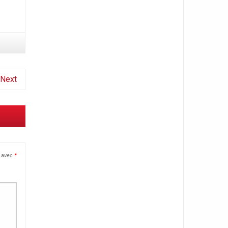
Next
s avec
*