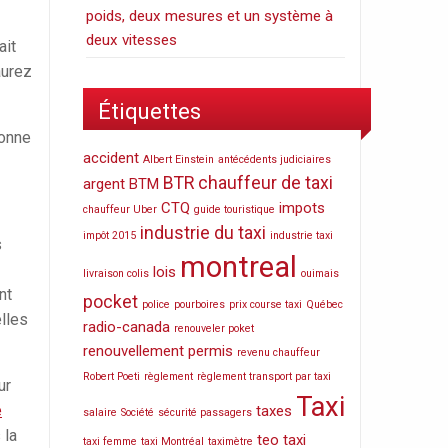
poids, deux mesures et un système à
deux vitesses
ait
aurez
Étiquettes
sonne
accident
Albert Einstein
antécédents judiciaires
BTR
chauffeur de taxi
argent
BTM
CTQ
impots
chauffeur Uber
guide touristique
industrie du taxi
impôt 2015
industrie taxi
s
montreal
lois
livraison colis
ouimais
nt
pocket
police
pourboires
prix course taxi
Québec
elles
radio-canada
renouveler poket
renouvellement permis
revenu chauffeur
Robert Poeti
règlement
règlement transport par taxi
ur
Taxi
e
taxes
salaire
Société
sécurité passagers
 la
teo taxi
taxi femme
taxi Montréal
taximètre