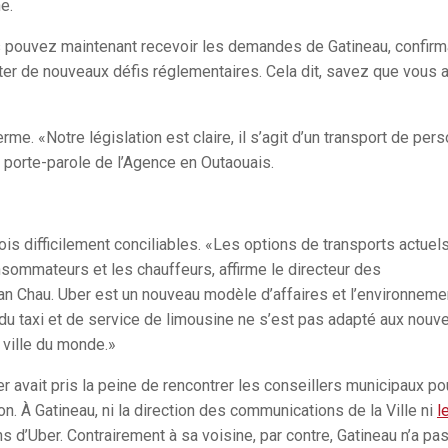
e.
ouvez maintenant recevoir les demandes de Gatineau, confirm
nter de nouveaux défis réglementaires. Cela dit, savez que vous 
me. «Notre législation est claire, il s’agit d’un transport de per
r, porte-parole de l’Agence en Outaouais.
is difficilement conciliables. «Les options de transports actuel
sommateurs et les chauffeurs, affirme le directeur des
n Chau. Uber est un nouveau modèle d’affaires et l’environneme
e du taxi et de service de limousine ne s’est pas adapté aux nouv
 ville du monde.»
r avait pris la peine de rencontrer les conseillers municipaux po
n. À Gatineau, ni la direction des communications de la Ville ni
l
ns d’Uber. Contrairement à sa voisine, par contre, Gatineau n’a pas