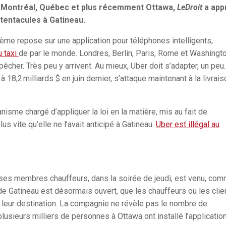
, Montréal, Québec et plus récemment Ottawa,
LeDroit
a app
tentacules à Gatineau.
stème repose sur une application pour téléphones intelligents,
u taxi
de par le monde. Londres, Berlin, Paris, Rome et Washingto
pêcher. Très peu y arrivent. Au mieux, Uber doit s’adapter, un peu.
à 18,2 milliards $ en juin dernier, s’attaque maintenant à la livrais
nisme chargé d’appliquer la loi en la matière, mis au fait de
lus vite qu’elle ne l’avait anticipé à Gatineau.
Uber est illégal au
ses membres chauffeurs, dans la soirée de jeudi, est venu, co
de Gatineau est désormais ouvert, que les chauffeurs ou les clie
e leur destination. La compagnie ne révèle pas le nombre de
plusieurs milliers de personnes à Ottawa ont installé l’applicatio