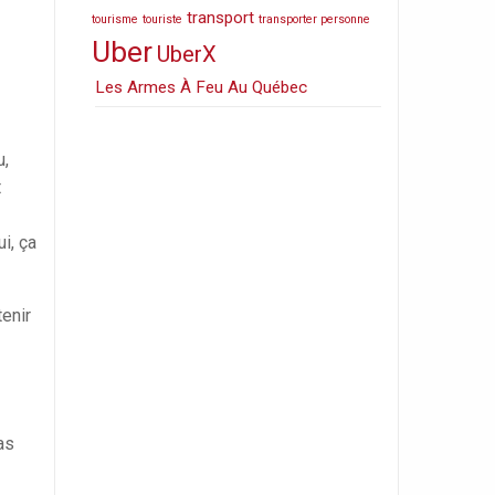
transport
tourisme
touriste
transporter personne
Uber
UberX
Les Armes À Feu Au Québec
u,
t
i, ça
tenir
as