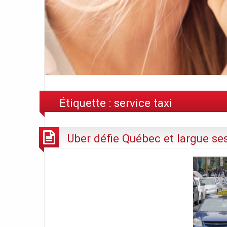
Étiquette :
service taxi
Uber défie Québec et largue se