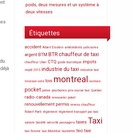
ent
poids, deux mesures et un système à
deux vitesses
des
Étiquettes
accident
Albert Einstein
antécédents judiciaires
BTR
chauffeur de taxi
argent
BTM
 du
CTQ
impots
chauffeur Uber
guide touristique
 déjà
industrie du taxi
impôt 2015
industrie taxi
montreal
lois
livraison colis
ouimais
pocket
police
pourboires
prix course taxi
Québec
radio-canada
renouveler poket
renouvellement permis
revenu chauffeur
Robert Poeti
règlement
règlement transport par taxi
Taxi
taxes
salaire
Société
sécurité passagers
teo taxi
taxi femme
taxi Montréal
taximètre