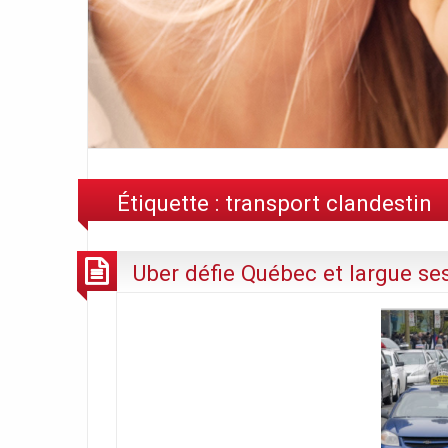
Étiquette :
transport clandestin
Uber défie Québec et largue se