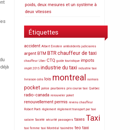
ent
poids, deux mesures et un système à
deux vitesses
des
Étiquettes
accident
Albert Einstein
antécédents judiciaires
BTR
chauffeur de taxi
argent
BTM
 du
CTQ
impots
chauffeur Uber
guide touristique
 déjà
industrie du taxi
impôt 2015
industrie taxi
montreal
lois
livraison colis
ouimais
pocket
police
pourboires
prix course taxi
Québec
radio-canada
renouveler poket
renouvellement permis
revenu chauffeur
Robert Poeti
règlement
règlement transport par taxi
Taxi
taxes
salaire
Société
sécurité passagers
teo taxi
taxi femme
taxi Montréal
taximètre